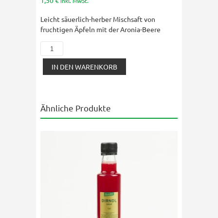
1,50
€
inkl. MwSt.
Leicht säuerlich-herber Mischsaft von
fruchtigen Äpfeln mit der Aronia-Beere
BIO
Apfel
IN DEN WARENKORB
-
Aroniasaft
0,25L
Menge
Ähnliche Produkte