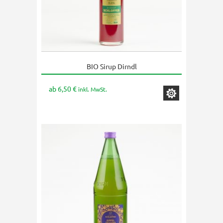
BIO Sirup Dirndl
Dieses
Produkt
weist
ab
6,50
€
inkl. MwSt.
mehrere
Varianten
auf.
Die
Optionen
können
auf
der
Produktseite
gewählt
werden