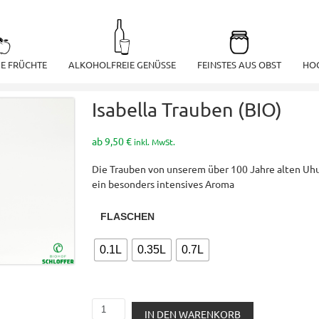
HE FRÜCHTE
ALKOHOLFREIE GENÜSSE
FEINSTES AUS OBST
HO
Isabella Trauben (BIO)
ab
9,50
€
inkl. MwSt.
Die Trauben von unserem über 100 Jahre alten Uh
ein besonders intensives Aroma
FLASCHEN
0.1L
0.35L
0.7L
Isabella
IN DEN WARENKORB