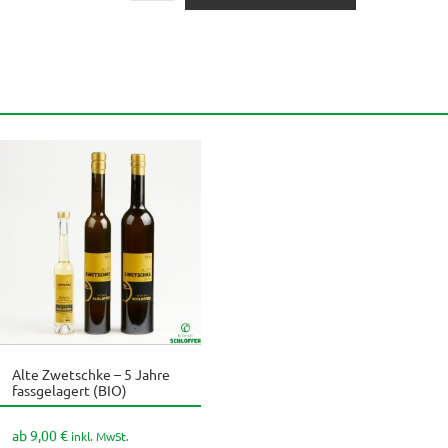
Trauben
(BIO)
Menge
Alte Zwetschke – 5 Jahre
Dieses
fassgelagert (BIO)
Produkt
kt
weist
ab
9,00
€
inkl. MwSt.
mehrere