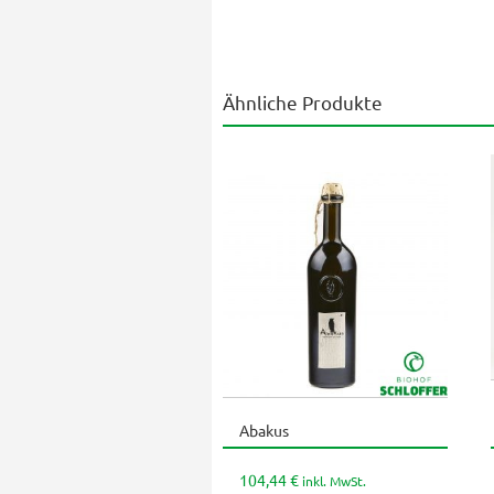
Ähnliche Produkte
Abakus
Dieses
Produ
weist
104,44
€
inkl. MwSt.